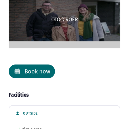
OTOČ ROER
Book now
Facilities
OUTSIDE
Picnic area
Terrace with sun