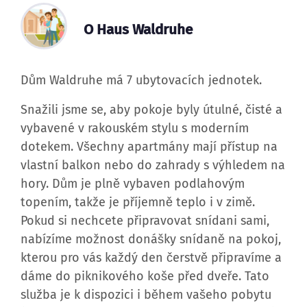
O Haus Waldruhe
Dům Waldruhe má 7 ubytovacích jednotek.
Snažili jsme se, aby pokoje byly útulné, čisté a
vybavené v rakouském stylu s moderním
dotekem. Všechny apartmány mají přístup na
vlastní balkon nebo do zahrady s výhledem na
hory. Dům je plně vybaven podlahovým
topením, takže je příjemně teplo i v zimě.
Pokud si nechcete připravovat snídani sami,
nabízíme možnost donášky snídaně na pokoj,
kterou pro vás každý den čerstvě připravíme a
dáme do piknikového koše před dveře. Tato
služba je k dispozici i během vašeho pobytu
(minimálně jeden den předem a za příplatek).
Postele jsou připravené a při příjezdu budete