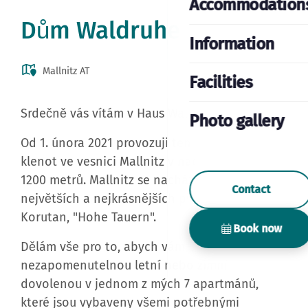
Dům Waldruhe
Information
Mallnitz AT
Facilities
Srdečně vás vítám v Haus Waldruhe!
Photo gallery
Od 1. února 2021 provozuji tento idylický
klenot ve vesnici Mallnitz v nadmořské výšce
1200 metrů. Mallnitz se nachází v jednom z
Contact
největších a nejkrásnějších přírodních parků
Korutan, "Hohe Tauern".
Book now
Dělám vše pro to, abych vám poskytl
nezapomenutelnou letní nebo zimní
dovolenou v jednom z mých 7 apartmánů,
které jsou vybaveny všemi potřebnými
komforty. Zažijte atmosféru pravé rakouské