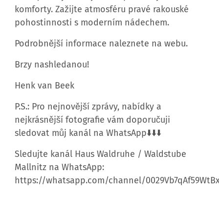
pohostinnosti s moderním nádechem.
Podrobnější informace naleznete na webu.
Brzy nashledanou!
Henk van Beek
P.S.: Pro nejnovější zprávy, nabídky a
nejkrásnější fotografie vám doporučuji
sledovat můj kanál na WhatsApp⬇️⬇️⬇️
Sledujte kanál Haus Waldruhe / Waldstube
Mallnitz na WhatsApp:
https://whatsapp.com/channel/0029Vb7qAf59WtB