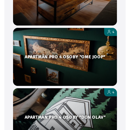
4
APARTMÁN PRO 4 OSOBY "OME JOOP"
4
APARTMÁN PRO 4 OSOBY "DON OLAV"