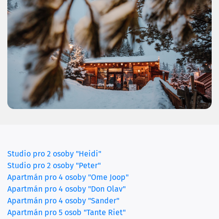
Studio pro 2 osoby "Heidi"
Studio pro 2 osoby "Peter"
Apartmán pro 4 osoby "Ome Joop"
Apartmán pro 4 osoby "Don Olav"
(current)
Apartmán pro 4 osoby "Sander"
Apartmán pro 5 osob "Tante Riet"