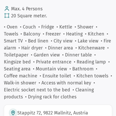
Max. 4 Persons
20 Square meter.
• Oven
• Couch
• Fridge
• Kettle
• Shower
•
Towels
• Balcony
• Freezer
• Heating
• Kitchen
•
Smart TV
• Bed linen
• City view
• Lake view
• Fire
alarm
• Hair dryer
• Dinner area
• Kitchenware
•
Toiletpaper
• Garden view
• Dinner table
•
Kingsize bed
• Private entrance
• Reading lamp
•
Seating area
• Mountain view
• Bathroom
•
Coffee machine
• Ensuite toilet
• Kitchen towels
•
Walk-in shower
• Access with normal key
•
Electric socket next to the bed
• Cleaning
products
• Drying rack for clothes
Stappitz 72, 9822 Mallnitz, Austria