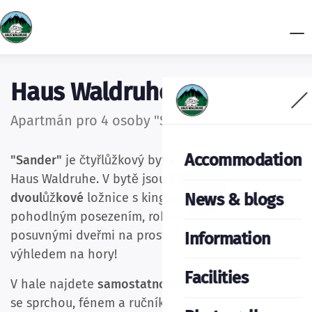
Haus Waldruhe
Apartmán pro 4 osoby "Sander"
Accommodation
"Sander"
je čtyřlůžkový byt ve druhém patře domu
Haus Waldruhe. V bytě jsou
2 prostorné
News & blogs
dvoulůžkové
ložnice s kingsize postelí, TV,
pohodlným posezením, rohovou lavicí a
posuvnými dveřmi na prostornou terasu s
Information
výhledem na hory!
Facilities
V hale najdete
samostatnou toaletu a koupelnu
se sprchou, fénem a ručníky, které lze během