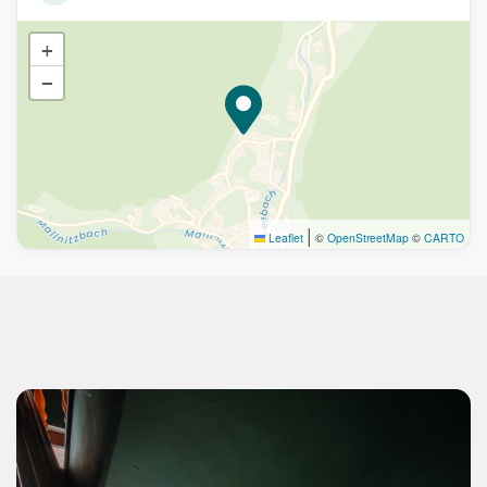
+
−
|
Leaflet
©
OpenStreetMap
©
CARTO