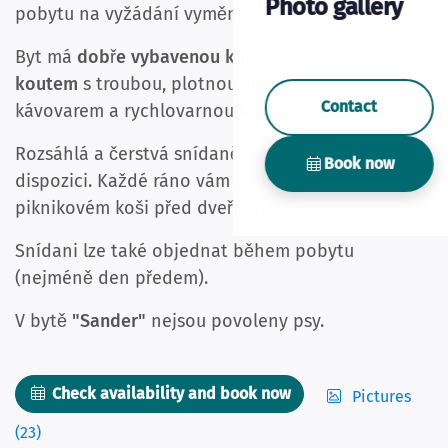
Photo gallery
pobytu na vyžádání vyměnit.
Byt má
dobře vybavenou kuchyň s jídelním
koutem
s troubou, plotnou, lednicí, Dolce Gusto
Contact
kávovarem a rychlovarnou konvicí.
Rozsáhlá a čerstvá snídaně je volitelně k
Book now
dispozici. Každé ráno vám ji doručíme čerstvou v
piknikovém koši před dveře bytu.
Snídani lze také objednat během pobytu
(nejméně den předem).
V bytě
"Sander"
nejsou povoleny psy.
Check availability and book now
Pictures
(23)