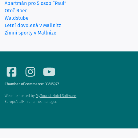
Apartmán pro 5 osob “Paul”
Otoč Roer
Waldstube
Letní dovolená v Mallnitz
Zimní sporty v Mallnize
Chamber of commerce: 33515977
Website hosted by
MyTourist Hotel Software.
Europe's all-in channel manager.